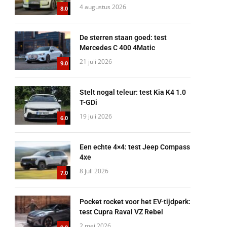
4 augustus 2026
8.0
De sterren staan goed: test
Mercedes C 400 4Matic
21 juli 2026
9.0
Stelt nogal teleur: test Kia K4 1.0
T-GDi
19 juli 2026
6.0
Een echte 4×4: test Jeep Compass
4xe
8 juli 2026
7.0
Pocket rocket voor het EV-tijdperk:
test Cupra Raval VZ Rebel
2 mei 2026