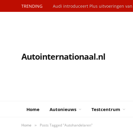
TRENDING
Audi introduceert Plus uitvoeringen va
Autointernationaal.nl
Home
Autonieuws
Testcentrum
Home
Posts Tagged "Autohandelaren"
»