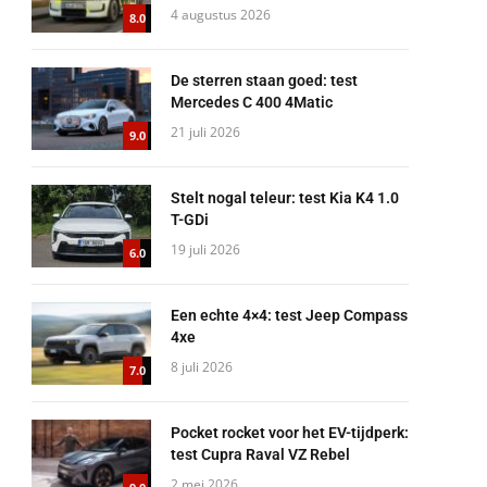
4 augustus 2026
8.0
De sterren staan goed: test
Mercedes C 400 4Matic
21 juli 2026
9.0
Stelt nogal teleur: test Kia K4 1.0
T-GDi
19 juli 2026
6.0
Een echte 4×4: test Jeep Compass
4xe
8 juli 2026
7.0
Pocket rocket voor het EV-tijdperk:
test Cupra Raval VZ Rebel
2 mei 2026