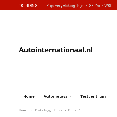
TRENDING
Prijs vergelijking Toyota GR Yaris WRE
Autointernationaal.nl
Home
Autonieuws
Testcentrum
Home
Posts Tagged "Electric Brands"
»