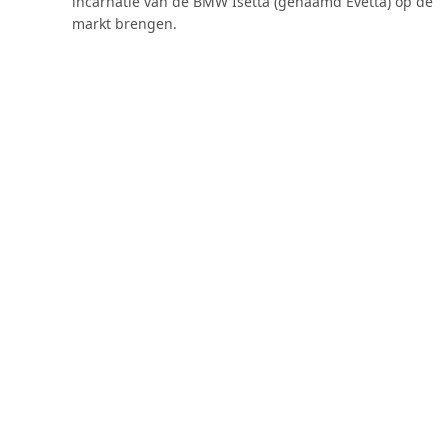
incarnatie van de BMW Isetta (genaamd Evetta) op de
markt brengen.