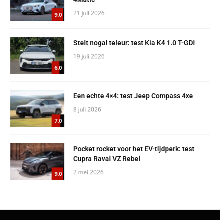
21 juli 2026
9.0
Stelt nogal teleur: test Kia K4 1.0 T-GDi
19 juli 2026
6.0
Een echte 4×4: test Jeep Compass 4xe
8 juli 2026
7.0
Pocket rocket voor het EV-tijdperk: test
Cupra Raval VZ Rebel
2 mei 2026
9.0