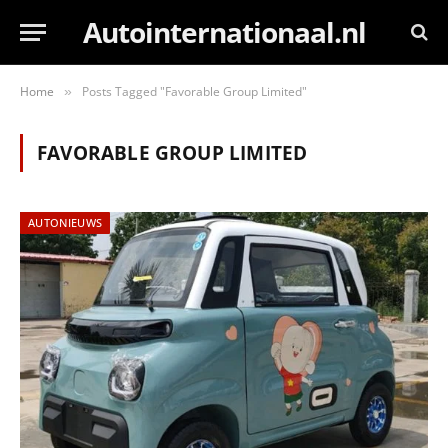
Autointernationaal.nl
Home
Posts Tagged "Favorable Group Limited"
»
FAVORABLE GROUP LIMITED
AUTONIEUWS