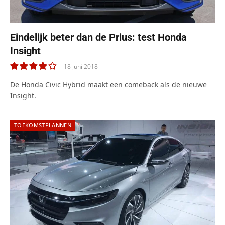
Eindelijk beter dan de Prius: test Honda
Insight
18 juni 2018
8.0
De Honda Civic Hybrid maakt een comeback als de nieuwe
Insight.
TOEKOMSTPLANNEN