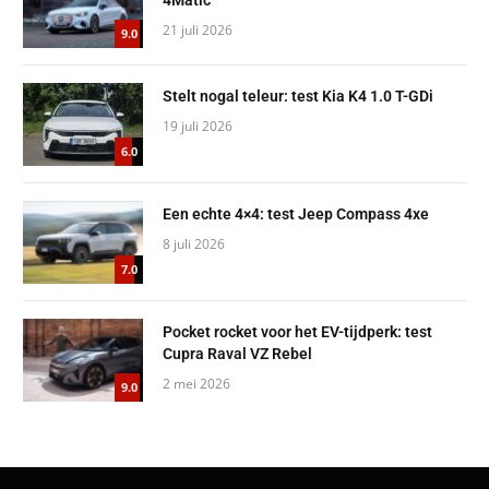
21 juli 2026
9.0
Stelt nogal teleur: test Kia K4 1.0 T-GDi
19 juli 2026
6.0
Een echte 4×4: test Jeep Compass 4xe
8 juli 2026
7.0
Pocket rocket voor het EV-tijdperk: test
Cupra Raval VZ Rebel
2 mei 2026
9.0