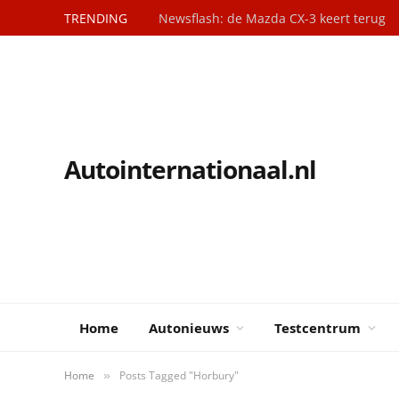
TRENDING
Newsflash: de Mazda CX-3 keert terug
Autointernationaal.nl
Home
Autonieuws
Testcentrum
Home
Posts Tagged "Horbury"
»