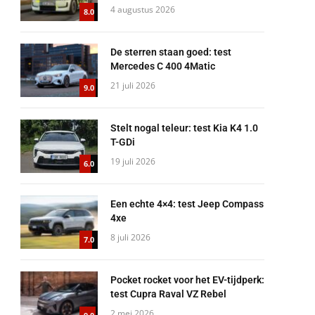
4 augustus 2026
8.0
De sterren staan goed: test
Mercedes C 400 4Matic
21 juli 2026
9.0
Stelt nogal teleur: test Kia K4 1.0
T-GDi
19 juli 2026
6.0
Een echte 4×4: test Jeep Compass
4xe
8 juli 2026
7.0
Pocket rocket voor het EV-tijdperk:
test Cupra Raval VZ Rebel
2 mei 2026