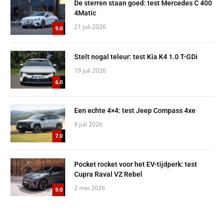
De sterren staan goed: test Mercedes C 400
4Matic
21 juli 2026
9.0
Stelt nogal teleur: test Kia K4 1.0 T-GDi
19 juli 2026
6.0
Een echte 4×4: test Jeep Compass 4xe
8 juli 2026
7.0
Pocket rocket voor het EV-tijdperk: test
Cupra Raval VZ Rebel
2 mei 2026
9.0