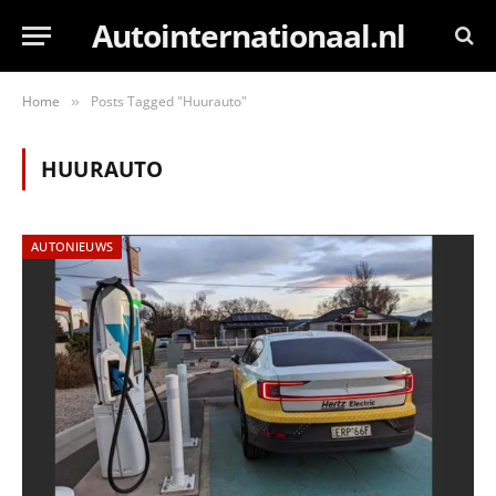
Autointernationaal.nl
Home
Posts Tagged "Huurauto"
»
HUURAUTO
AUTONIEUWS