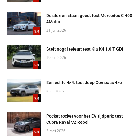
De sterren staan goed: test Mercedes C 400
4Matic
21 juli 2026
9.0
Stelt nogal teleur: test Kia K4 1.0 T-GDi
19 juli 2026
6.0
Een echte 4×4: test Jeep Compass 4xe
8 juli 2026
7.0
Pocket rocket voor het EV-tijdperk: test
Cupra Raval VZ Rebel
2 mei 2026
9.0