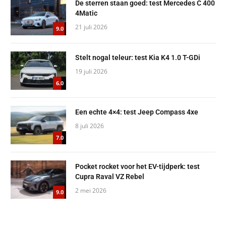
De sterren staan goed: test Mercedes C 400
4Matic
21 juli 2026
9.0
Stelt nogal teleur: test Kia K4 1.0 T-GDi
19 juli 2026
6.0
Een echte 4×4: test Jeep Compass 4xe
8 juli 2026
7.0
Pocket rocket voor het EV-tijdperk: test
Cupra Raval VZ Rebel
2 mei 2026
9.0