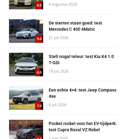
4 augustus 2026
8.0
De sterren staan goed: test
Mercedes C 400 4Matic
21 juli 2026
9.0
Stelt nogal teleur: test Kia K4 1.0
T-GDi
19 juli 2026
6.0
Een echte 4×4: test Jeep Compass
4xe
8 juli 2026
7.0
Pocket rocket voor het EV-tijdperk:
test Cupra Raval VZ Rebel
2 mei 2026