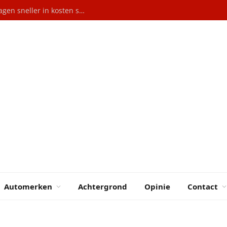
Grootste aandeelhouder eist dat Volkswagen sneller in kosten snijdt
Automerken
Achtergrond
Opinie
Contact