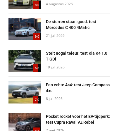
4 augustus 2026
8.0
De sterren staan goed: test
Mercedes C 400 4Matic
21 juli 2026
9.0
Stelt nogal teleur: test Kia K4 1.0
T-GDi
19 juli 2026
6.0
Een echte 4×4: test Jeep Compass
4xe
8 juli 2026
7.0
Pocket rocket voor het EV-tijdperk:
test Cupra Raval VZ Rebel
2 mei 2026