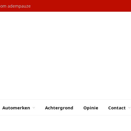
l om adempauze
Automerken
Achtergrond
Opinie
Contact