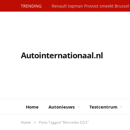
TRENDING
Renault topman Provost smeekt Brusse
Autointernationaal.nl
Home
Autonieuws
Testcentrum
Home
Posts Tagged "Mercedes EQ E"
»