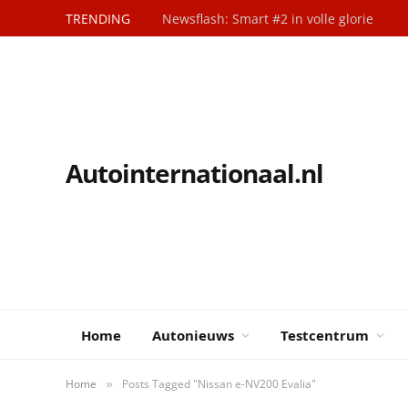
TRENDING
Newsflash: Smart #2 in volle glorie
Autointernationaal.nl
Home
Autonieuws
Testcentrum
Home
Posts Tagged "Nissan e-NV200 Evalia"
»