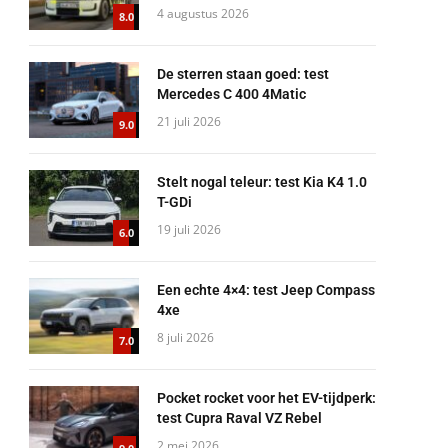
4 augustus 2026
8.0
De sterren staan goed: test
Mercedes C 400 4Matic
21 juli 2026
9.0
Stelt nogal teleur: test Kia K4 1.0
T-GDi
19 juli 2026
6.0
Een echte 4×4: test Jeep Compass
4xe
8 juli 2026
7.0
Pocket rocket voor het EV-tijdperk:
test Cupra Raval VZ Rebel
2 mei 2026