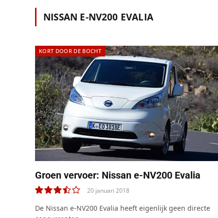
NISSAN E-NV200 EVALIA
KORT DOOR DE BOCHT
Groen vervoer: Nissan e-NV200 Evalia
20 januari 2018
7.0
De Nissan e-NV200 Evalia heeft eigenlijk geen directe