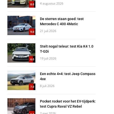
4 augustus 2026
8.0
De sterren staan goed: test
Mercedes C 400 4Matic
21 juli 2026
9.0
Stelt nogal teleur: test Kia K4 1.0
T-GDi
19 juli 2026
6.0
Een echte 4×4: test Jeep Compass
4xe
8 juli 2026
7.0
Pocket rocket voor het EV-tijdperk:
test Cupra Raval VZ Rebel
2 mei 2026