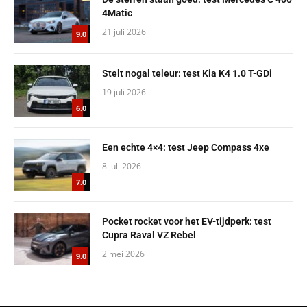
4Matic
21 juli 2026
9.0
Stelt nogal teleur: test Kia K4 1.0 T-GDi
19 juli 2026
6.0
Een echte 4×4: test Jeep Compass 4xe
8 juli 2026
7.0
Pocket rocket voor het EV-tijdperk: test
Cupra Raval VZ Rebel
2 mei 2026
9.0