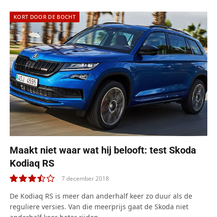
KORT DOOR DE BOCHT
Maakt niet waar wat hij belooft: test Skoda
Kodiaq RS
7 december 2018
7.0
De Kodiaq RS is meer dan anderhalf keer zo duur als de
reguliere versies. Van die meerprijs gaat de Skoda niet