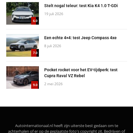
Stelt nogal teleur: test Kia K4 1.0 T-GDi
19 juli 2026
6.0
Een echte 4×4: test Jeep Compass 4xe
8 juli 2026
7.0
Pocket rocket voor het EV-tijdperk: test
Cupra Raval VZ Rebel
2 mei 2026
9.0
Autointernationaal.nl heeft zijn uiterste best gedaan om te
achterhalen of er op de geplaatste foto's copyright zit. Bedrijven of