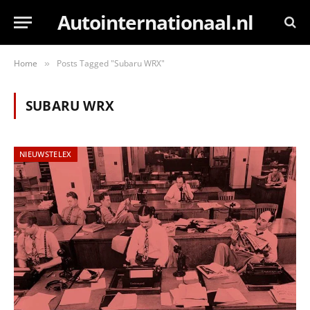
Autointernationaal.nl
Home
Posts Tagged "Subaru WRX"
»
SUBARU WRX
NIEUWSTELEX