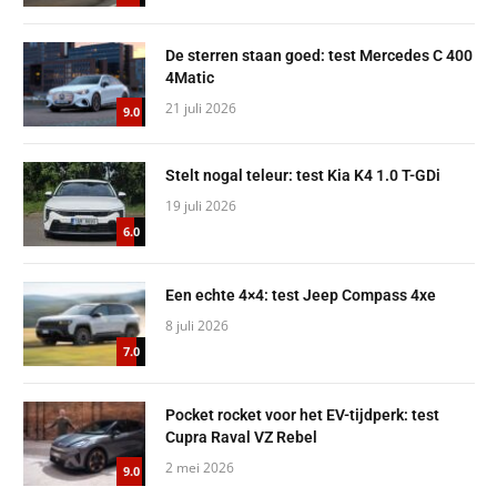
De sterren staan goed: test Mercedes C 400
4Matic
21 juli 2026
9.0
Stelt nogal teleur: test Kia K4 1.0 T-GDi
19 juli 2026
6.0
Een echte 4×4: test Jeep Compass 4xe
8 juli 2026
7.0
Pocket rocket voor het EV-tijdperk: test
Cupra Raval VZ Rebel
2 mei 2026
9.0