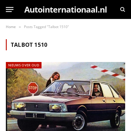
Autointernationaal.nl
Home
Posts Tagged "Talbot 1510"
»
TALBOT 1510
NIEUWS OVER OUD