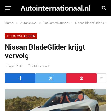
Autointernationaal.nl
Home
Autonieuws
Toekomstplannen
Nissan BladeGlider krijgt vervolg
»
»
»
TOEKOMSTPLANNEN
Nissan BladeGlider krijgt
vervolg
10 april 2016
2 Mins Read