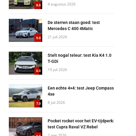
4 augustus 2026
8.0
De sterren staan goed: test
Mercedes C 400 4Matic
21 juli 2026
9.0
Stelt nogal teleur: test Kia K4 1.0
T-GDi
19 juli 2026
6.0
Een echte 4×4: test Jeep Compass
4xe
8 juli 2026
7.0
Pocket rocket voor het EV-tijdperk:
test Cupra Raval VZ Rebel
2 mei 2026