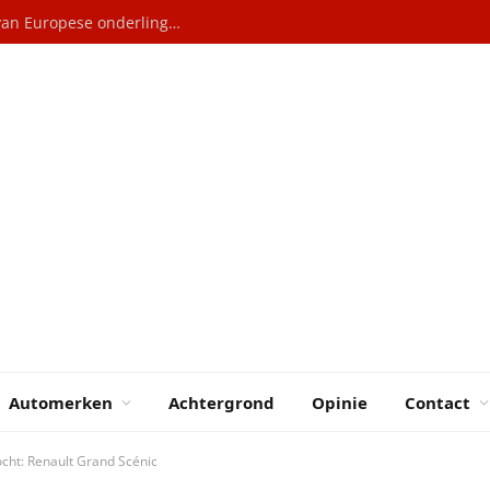
Elektrische auto’s: Hoe China profiteert van Europese onderlinge rivaliteit
Automerken
Achtergrond
Opinie
Contact
ocht: Renault Grand Scénic