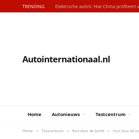
TRENDING
Autointernationaal.nl
Home
Autonieuws
Testcentrum
Home
Testcentrum
Kort door de bocht
Kort door de b
»
»
»