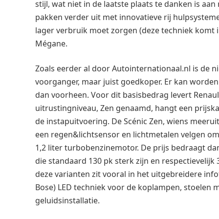
stijl, wat niet in de laatste plaats te danken is aa
pakken verder uit met innovatieve rij hulpsystem
lager verbruik moet zorgen (deze techniek komt i
Mégane.
Zoals eerder al door Autointernationaal.nl is de 
voorganger, maar juist goedkoper. Er kan worden 
dan voorheen. Voor dit basisbedrag levert Renault
uitrustingniveau, Zen genaamd, hangt een prijska
de instapuitvoering. De Scénic Zen, wiens meerui
een regen&lichtsensor en lichtmetalen velgen om
1,2 liter turbobenzinemotor. De prijs bedraagt da
die standaard 130 pk sterk zijn en respectieveli
deze varianten zit vooral in het uitgebreidere i
Bose) LED techniek voor de koplampen, stoelen 
geluidsinstallatie.