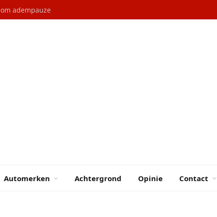
l om adempauze
Automerken
Achtergrond
Opinie
Contact