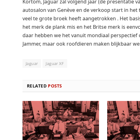
Kortom, Jaguar zal volgend jaar (de presentatie v
autosalon van Genève en de verkoop start in het
veel te grote broek heeft aangetrokken . Het basis
het merk de plank mis en het Britse merk is eenv
daar hebben we het vanuit mondiaal perspectief o
Jammer, maar ook roofdieren maken blijkbaar wel
Jaguar
Jaguar XF
RELATED
POSTS