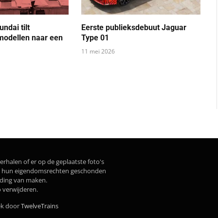
ndai tilt
Eerste publieksdebuut Jaguar
 modellen naar een
Type 01
11 mei 2026
erhalen of er op de geplaatste foto's
dat hun eigendomsrechten geschonden
lding van maken.
o verwijderen.
ek door
TwelveTrains