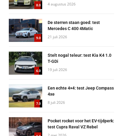
4 augustus 2026
8.0
De sterren staan goed: test
Mercedes C 400 4Matic
21 juli 2026
9.0
Stelt nogal teleur: test Kia K4 1.0
T-GDi
19 juli 2026
6.0
Een echte 4×4: test Jeep Compass
4xe
8 juli 2026
7.0
Pocket rocket voor het EV-tijdperk:
test Cupra Raval VZ Rebel
2 mei 2026