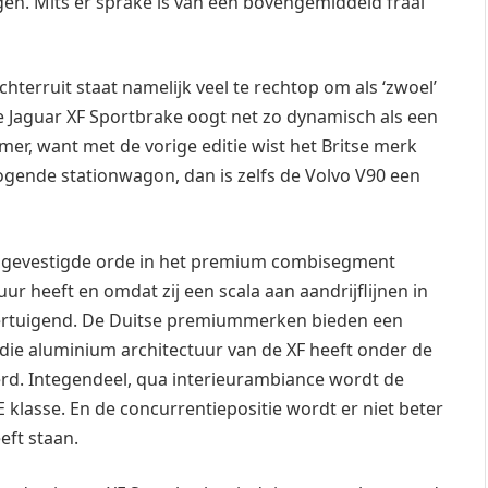
gen. Mits er sprake is van een bovengemiddeld fraai
hterruit staat namelijk veel te rechtop om als ‘zwoel’
e Jaguar XF Sportbrake oogt net zo dynamisch als een
er, want met de vorige editie wist het Britse merk
 ogende stationwagon, dan is zelfs de Volvo V90 een
e gevestigde orde in het premium combisegment
ur heeft en omdat zij een scala aan aandrijflijnen in
overtuigend. De Duitse premiummerken bieden een
die aluminium architectuur van de XF heeft onder de
rd. Integendeel, qua interieurambiance wordt de
lasse. En de concurrentiepositie wordt er niet beter
ft staan.