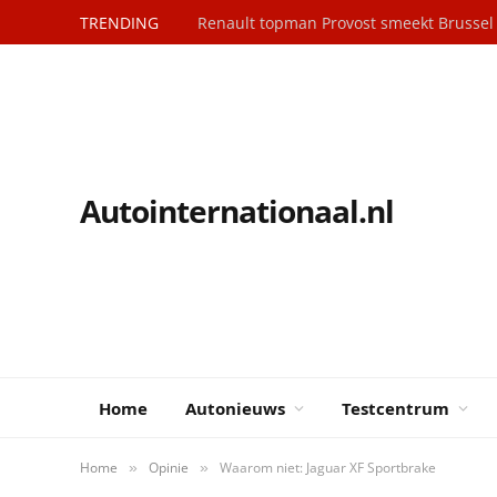
TRENDING
Renault topman Provost smeekt Brusse
Autointernationaal.nl
Home
Autonieuws
Testcentrum
Home
Opinie
Waarom niet: Jaguar XF Sportbrake
»
»