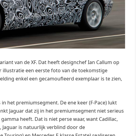
variant van de XF. Dat heeft designchef Ian Callum op
r illustratie een eerste foto van de toekomstige
elding enkel een gecamoufleerd exemplaar is te zien,
s in het premiumsegment. De ene keer (F-Pace) lukt
denkt Jaguar dat zij in het premiumsegment niet serieus
gamma heeft. Dat is niet perse waar, want Cadillac,
 Jaguar is natuurlijk verblind door de
e Touring) en Mercedes E klasse Estate) realiseren.