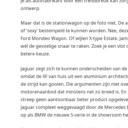
je als autofabrikant voor een trendbreuk kan zor
ontwerp.
Maar dat is de stationwagon op de foto niet. De ac
of ‘sexy’ bestempeld te kunnen worden. Nee, dez
Ford Mondeo Wagon. Of wijlen X-type Estate. Jamm
wél de gevoelige snaar te raken. Zoek je een vlot
betere keuze.
Jaguar zegt zich te kunnen onderscheiden van d
omdat de XF van huis uit een aluminium architectu
de strijd kan gooien. Die argumenten zijn niet 
motorenaanbod dat minstens net zo breed is. En 
streep geen aantoonbaar beter product opgeleve
Jaguar compleet weggevaagd door de Mercedes E k
op als BMW de nieuwe 5-serie in de showroom hee