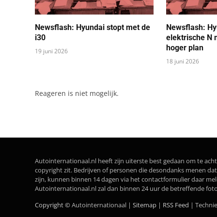
Newsflash: Hyundai stopt met de
Newsflash: Hyu
i30
elektrische N
hoger plan
19 juni 2026
18 juni 2026
Reageren is niet mogelijk.
Autointernationaal.nl heeft zijn uiterste best gedaan om te acht
copyright zit. Bedrijven of personen die desondanks menen 
zijn, kunnen binnen 14 dagen via het contactformulier daar me
Autointernationaal.nl zal dan binnen 24 uur de betreffende fot
Copyright ©
Autointernationaal |
Sitemap
|
RSS Feed
| Techni