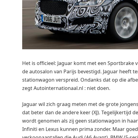
Het is officieel: Jaguar komt met een Sportbrake 
de autosalon van Parijs bevestigd. Jaguar heeft te
stationwagon verspreid. Ondanks dat op die afbe
zegt Autointernationaal.nl : niet doen.
Jaguar wil zich graag meten met de grote jongen
dat beter dan de andere keer (XJ). Tegelijkertijd 
wordt genomen als zij geen stationwagon in haar 
Infiniti en Lexus kunnen prima zonder. Maar goed,
verkoopaantallen die Audi (A6 Avant), BMW (5-seri