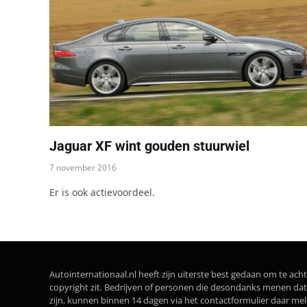
Jaguar XF wint gouden stuurwiel
7 november 2016
Er is ook actievoordeel.
Autointernationaal.nl heeft zijn uiterste best gedaan om te acht
copyright zit. Bedrijven of personen die desondanks menen 
zijn, kunnen binnen 14 dagen via het contactformulier daar me