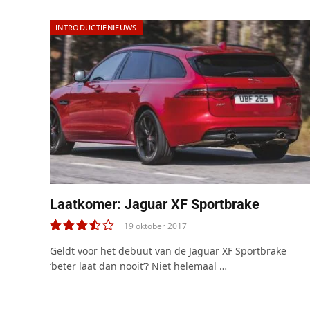
INTRODUCTIENIEUWS
Laatkomer: Jaguar XF Sportbrake
19 oktober 2017
7.0
Geldt voor het debuut van de Jaguar XF Sportbrake
‘beter laat dan nooit’? Niet helemaal …