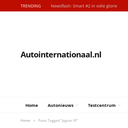
TRENDING
Newsflash: Smart #2 in volle glorie
Autointernationaal.nl
Home
Autonieuws
Testcentrum
Home
Posts Tagged "Jaguar XF"
»