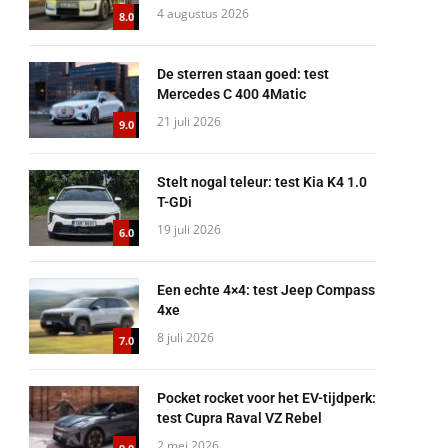
4 augustus 2026
8.0
De sterren staan goed: test
Mercedes C 400 4Matic
21 juli 2026
9.0
Stelt nogal teleur: test Kia K4 1.0
T-GDi
19 juli 2026
6.0
Een echte 4×4: test Jeep Compass
4xe
8 juli 2026
7.0
Pocket rocket voor het EV-tijdperk:
test Cupra Raval VZ Rebel
2 mei 2026