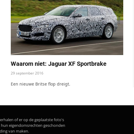
Waarom niet: Jaguar XF Sportbrake
29 september 2016
Een nieuwe Britse flop dreigt.
erhalen of er op de geplaatste foto's
dat hun eigendomsrechten geschonden
lding van maken.