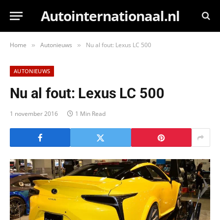
Autointernationaal.nl
Home
Autonieuws
Nu al fout: Lexus LC 500
»
»
AUTONIEUWS
Nu al fout: Lexus LC 500
1 november 2016
1 Min Read