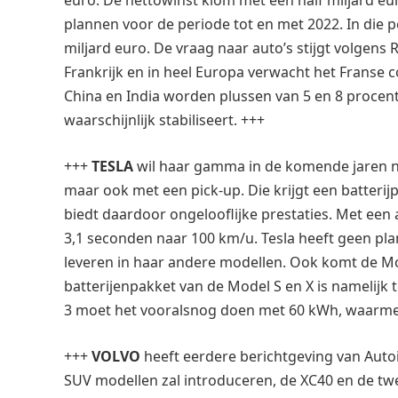
euro. De nettowinst klom met een half miljard eu
plannen voor de periode tot en met 2022. In die 
miljard euro. De vraag naar auto’s stijgt volgens R
Frankrijk en in heel Europa verwacht het Franse 
China en India worden plussen van 5 en 8 procent 
waarschijnlijk stabiliseert. +++
+++
TESLA
wil haar gamma in de komende jaren nie
maar ook met een pick-up. Die krijgt een batteri
biedt daardoor ongelooflijke prestaties. Met een
3,1 seconden naar 100 km/u. Tesla heeft geen pla
leveren in haar andere modellen. Ook komt de Mod
batterijenpakket van de Model S en X is namelijk 
3 moet het vooralsnog doen met 60 kWh, waarmee 
+++
VOLVO
heeft eerdere berichtgeving van Autoin
SUV modellen zal introduceren, de XC40 en de tw