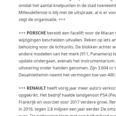
omdat het aantal knelpunten in de stad toeneem
Milieudefensie is blij met de uitspraak, al is er 
zegt de organisatie. +++
+++
PORSCHE
bereidt een facelift voor de Macan
wijzigingen bescheiden uitvallen. Reken op iets 
behuizing voor de lichtunits. De blokken achter
andere modellen van het merk (911, Panamera) t
update ondergaan, evenals het instrumentarium. 
uitvoering onder handen genomen. Zijn 3.604 cc V
Desalniettemin neemt het vermogen toe van 400 
+++
RENAULT
heeft vorig jaar meer auto’s verkoc
opgekrikt. Het bedrijf haalde landgenoot PSA (Peu
Frankrijk en voorziet voor 2017 verdere groei. Re
in 2016, tegen 2,8 miljoen een jaar eerder. De om