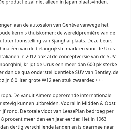
e productie zal niet alleen in Japan plaatsvinden,
brengen aan de autosalon van Genève vanwege het
 koude kermis thuiskomen: de wereldpremière van de
utotentoonstelling van Sjanghai plaats. Deze beurs
hina één van de belangrijkste markten voor de Urus
Italianen in 2012 ook al de conceptversie van de SUV.
borghini, krijgt de Urus een meer dan 600 pk sterke
ler dan de qua onderstel identieke SUV van Bentley, de
zijn 6,0 liter grote W12 een stuk zwaarder. +++
Europa. De vanuit Almere opererende internationale
 stevig kunnen uitbreiden. Vooral in Midden & Oost
rijf rond. De totale vloot van LeasePlan bedroeg per
e 8 procent meer dan een jaar eerder. Het in 1963
 dan dertig verschillende landen en is daarmee naar