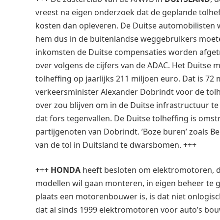
vreest na eigen onderzoek dat de geplande tolhe
kosten dan opleveren. De Duitse automobilisten
hem dus in de buitenlandse weggebruikers moete
inkomsten de Duitse compensaties worden afgetro
over volgens de cijfers van de ADAC. Het Duitse m
tolheffing op jaarlijks 211 miljoen euro. Dat is 7
verkeersminister Alexander Dobrindt voor de tolhe
over zou blijven om in de Duitse infrastructuur 
dat fors tegenvallen. De Duitse tolheffing is om
partijgenoten van Dobrindt. ’Boze buren’ zoals B
van de tol in Duitsland te dwarsbomen. +++
+++
HONDA
heeft besloten om elektromotoren, d
modellen wil gaan monteren, in eigen beheer te g
plaats een motorenbouwer is, is dat niet onlogi
dat al sinds 1999 elektromotoren voor auto’s bouw