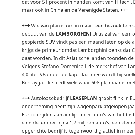
dat voor 51 procent in handen komt van Hitachi. D
maar ook in China en de Verenigde Staten. +++
+++ Wie van plan is om in maart een bezoek te 
debuut van de
LAMBORGHIN
I Urus zal van een
gespierde SUV vindt pas een maand laten op de a
krijgt de primeur omdat Lamborghini denkt dat C
gaat worden. In dit Aziatische landen toonden de 
Volgens Stefano Domenicali, de merkchef van Lam
4,0 liter V8 onder de kap. Daarmee wordt hij snel
Bentayga. Die biedt weliswaar 608 pk, maar is met 
+++ Autoleasebedrijf
LEASEPLAN
groeit flink in 
onderneming heeft zijn wagenpark afgelopen jaar
Europa rijden aanzienlijk meer auto’s van het bed
eind december bijna 1,7 miljoen auto’s, een klein
opgerichte bedrijf is tegenwoordig actief in meer