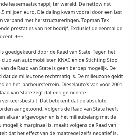
de leasemaatschappij ter wereld. De nettowinst
5,5 miljoen euro. Die daling kwam vooral door een last
 in verband met herstructureringen. Topman Tex
de prestaties van het bedrijf. Exclusief de eenmalige
ocent. +++
 is goedgekeurd door de Raad van State. Tegen het
club van automobilisten KNAC en de Stichting Stop
 van de Raad van State is geen beroep mogelijk. De
d dat de milieuzone rechtmatig is. De milieuzone geldt
d en het Jaarbeursterrein. Dieselauto’s van vóór 2001
Raad van State zegt dat een gemeente
 verkeersbesluit. Dat betekent dat de absolute
worden aangetoond. Volgens de Raad van State heeft
en elkaar afgewogen en is het milieubelang met de
u mogelijk marginaal is, maakt volgens de Raad van
telt dat het effect van de maatregel zelfs negatief is,