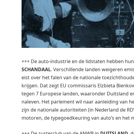
+++ De auto-industrie en de lidstaten hebben hun
SCHANDAAL
. Verschillende landen weigeren emi
eist over het falen van de nationale toezichthou
krijgen. Dat zegt EU commissaris Elzbieta Bienko
tegen 7 Europese landen, waaronder Duitsland en 
naleven. Het parlement wil naar aanleiding van 
zijn de nationale autoriteiten (in Nederland de 
motoren, de typegoedkeuring van auto’s en het m
+++ De zusterclub van de ANWB in
DUITSLAND
, 