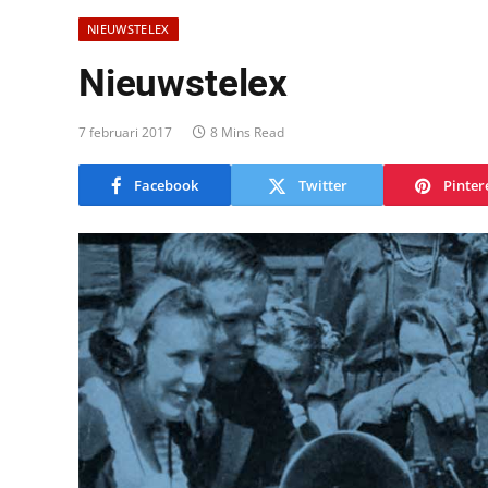
NIEUWSTELEX
Nieuwstelex
7 februari 2017
8 Mins Read
Facebook
Twitter
Pinter