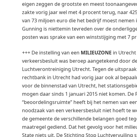
eigen zeggen de grootste en meest toonaangeven
zakte vorig jaar wel met 4 procent terug, naar 42
van 73 miljoen euro die het bedrijf moest nemen
Gunning is niettemin tevreden over de onderliggen
posten was sprake van een winststijging met 7 pr
+++ De instelling van een
MILIEUZONE
in Utrecht
verkeersbesluit was beroep aangetekend door de 
Luchtverontreiniging Utrecht. Tegen de uitspraak
rechtbank in Utrecht had vorig jaar ook al bepaal
voor de binnenstad van Utrecht, het stationsgebie
mogen daar sinds 1 januari 2015 niet komen. De 
“beoordelingsruimte” heeft bij het nemen van een
noodzaak van een verkeersbesluit niet hoeft te 
de gemeente de verschillende belangen goed teg
maatregel gediend. Dat het gevolg voor het milie
State niets uit. De Stichting Stop Luchtvervuiling s