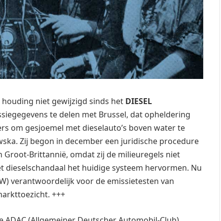
 houding niet gewijzigd sinds het
DIESEL
ssiegegevens te delen met Brussel, dat opheldering
ders om gesjoemel met dieselauto’s boven water te
wska. Zij begon in december een juridische procedure
Groot-Brittannië, omdat zij de milieuregels niet
het dieselschandaal het huidige systeem hervormen. Nu
RDW) verantwoordelijk voor de emissietesten van
arkttoezicht. +++
de ADAC (Allgemeiner Deutscher Automobil-Club)