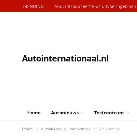
TRENDING
Audi introduceert Plus uitvoeringen va
Autointernationaal.nl
Home
Autonieuws
Testcentrum
Home
Autonieuws
Nieuwstelex
Nieuwstelex
»
»
»