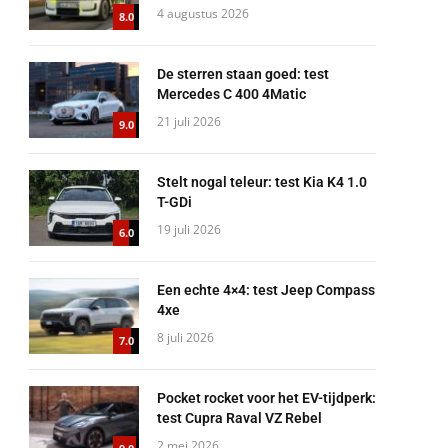
4 augustus 2026
8.0
De sterren staan goed: test
Mercedes C 400 4Matic
21 juli 2026
9.0
Stelt nogal teleur: test Kia K4 1.0
T-GDi
19 juli 2026
6.0
Een echte 4×4: test Jeep Compass
4xe
8 juli 2026
7.0
Pocket rocket voor het EV-tijdperk:
test Cupra Raval VZ Rebel
2 mei 2026