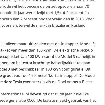
ro naar 3,5 miljard euro. Renault komt in oktober met
periode wil het concern de omzet opvoeren naar 70
enault dit jaar wereldwijd met 1,5 tot 2 procent. In
concern een 2 procent hogere vraag dan in 2015. Voor
voorzien, terwijl de markt in Brazilië en Rusland
t alleen maar uitbreiden met de ‘instapper’ Model 3,
jpakket van meer dan 100 kWh. De elektrische pick-up
 accupakket van 100 kWh sprint de Model S namelijk in
nnen om het extra krachtige batterijpakket te gaan
el 3 niet beschikbaar in 100 kWh configuratie. Dit
te groot voor de 4,70 meter ‘korte’ instapper. De Model
deze Tesla even sterk is als de Opel Ampera-E. +++
ternationaal.nl bevestigd dat zij dit jaar 2 nieuwe
eede generatie XC60. De laatste maakt gebruik van het