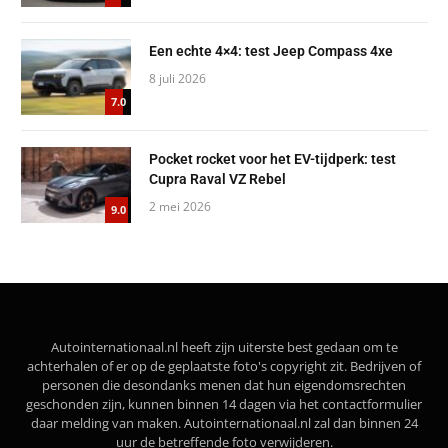
Een echte 4×4: test Jeep Compass 4xe
8 juli 2026
7.0
Pocket rocket voor het EV-tijdperk: test
Cupra Raval VZ Rebel
2 mei 2026
9.0
Autointernationaal.nl heeft zijn uiterste best gedaan om te
achterhalen of er op de geplaatste foto's copyright zit. Bedrijven of
personen die desondanks menen dat hun eigendomsrechten
geschonden zijn, kunnen binnen 14 dagen via het contactformulier
daar melding van maken. Autointernationaal.nl zal dan binnen 24
uur de betreffende foto verwijderen.