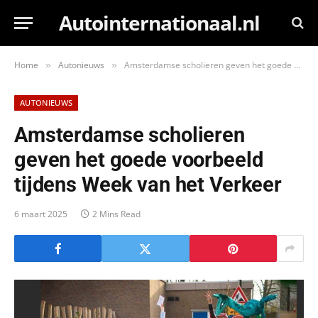
Autointernationaal.nl
Home
Autonieuws
Amsterdamse scholieren geven het goede voorbeeld tijdens Week van het Verkeer
»
»
AUTONIEUWS
Amsterdamse scholieren
geven het goede voorbeeld
tijdens Week van het Verkeer
6 maart 2025
2 Mins Read