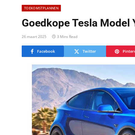
TOEKOMSTPLANNEN
Goedkope Tesla Model 
26 maart 2025
3 Mins Read
Facebook
Twitter
Pinter