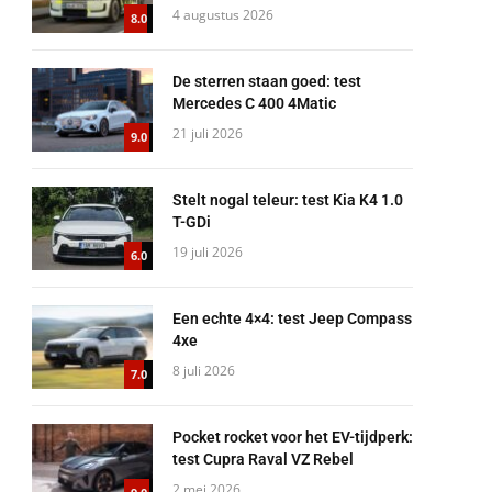
4 augustus 2026
8.0
De sterren staan goed: test
Mercedes C 400 4Matic
21 juli 2026
9.0
Stelt nogal teleur: test Kia K4 1.0
T-GDi
19 juli 2026
6.0
Een echte 4×4: test Jeep Compass
4xe
8 juli 2026
7.0
Pocket rocket voor het EV-tijdperk:
test Cupra Raval VZ Rebel
2 mei 2026