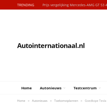
TRENDING
Prijs vergelijking Mercedes-AMG GT 53
Autointernationaal.nl
Home
Autonieuws
Testcentrum
Home
Autonieuws
Toekomstplannen
Goedkope Tesla 
»
»
»