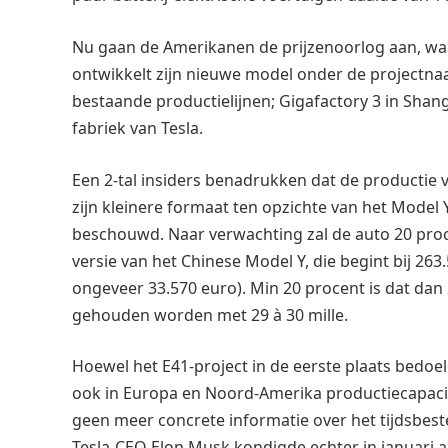
Nu gaan de Amerikanen de prijzenoorlog aan, wa
ontwikkelt zijn nieuwe model onder de projectn
bestaande productielijnen; Gigafactory 3 in Sha
fabriek van Tesla.
Een 2-tal insiders benadrukken dat de productie 
zijn kleinere formaat ten opzichte van het Model 
beschouwd. Naar verwachting zal de auto 20 pr
versie van het Chinese Model Y, die begint bij 
ongeveer 33.570 euro). Min 20 procent is dat da
gehouden worden met 29 à 30 mille.
Hoewel het E41-project in de eerste plaats bedoel
ook in Europa en Noord-Amerika productiecapacit
geen meer concrete informatie over het tijdsbest
Tesla-CEO Elon Musk kondigde echter in januari aa