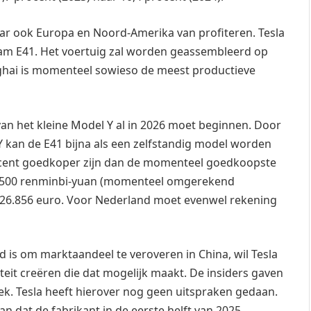
ar ook Europa en Noord-Amerika van profiteren. Tesla
aam E41. Het voertuig zal worden geassembleerd op
nghai is momenteel sowieso de meest productieve
van het kleine Model Y al in 2026 moet beginnen. Door
Y kan de E41 bijna als een zelfstandig model worden
ocent goedkoper zijn dan de momenteel goedkoopste
263.500 renminbi-yuan (momenteel omgerekend
n 26.856 euro. Voor Nederland moet evenwel rekening
d is om marktaandeel te veroveren in China, wil Tesla
eit creëren die dat mogelijk maakt. De insiders gaven
ek. Tesla heeft hierover nog geen uitspraken gedaan.
n dat de fabrikant in de eerste helft van 2025