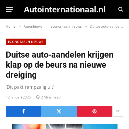
Autointernationaal.nl
Home
Autonieuws
Economisch nieuws
Duitse auto-aandelen krijgen klap op de beurs na nieuwe dreiging
»
»
»
ECONOMISCH NIEUWS
Duitse auto-aandelen krijgen
klap op de beurs na nieuwe
dreiging
‘Dit pakt rampzalig uit’
12 januari 2026
2 Mins Read