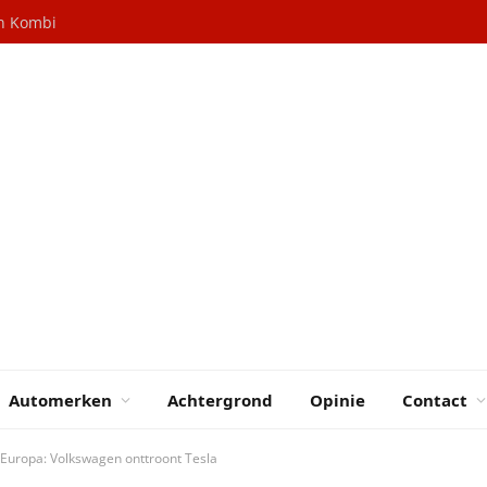
en Kombi
Automerken
Achtergrond
Opinie
Contact
n Europa: Volkswagen onttroont Tesla