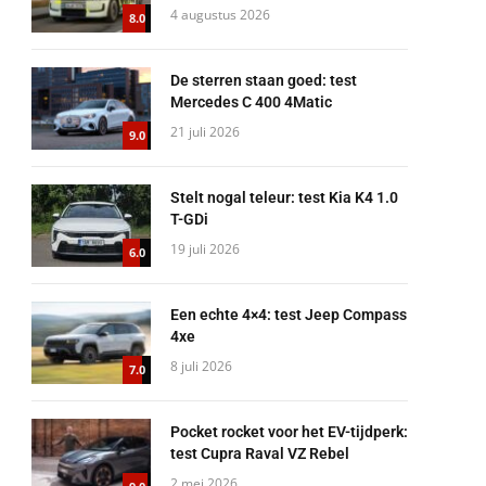
4 augustus 2026
8.0
De sterren staan goed: test
Mercedes C 400 4Matic
21 juli 2026
9.0
Stelt nogal teleur: test Kia K4 1.0
T-GDi
19 juli 2026
6.0
Een echte 4×4: test Jeep Compass
4xe
8 juli 2026
7.0
Pocket rocket voor het EV-tijdperk:
test Cupra Raval VZ Rebel
2 mei 2026