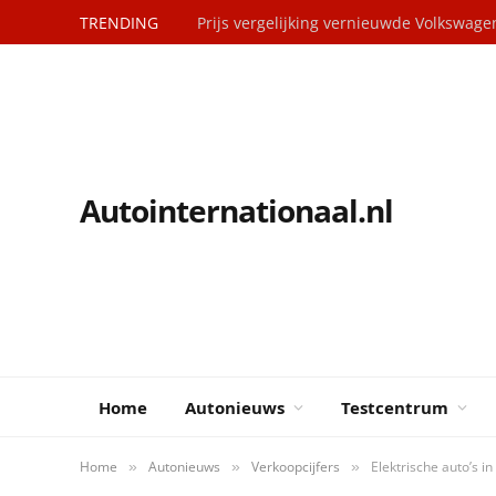
TRENDING
Prijs vergelijking vernieuwde Volkswag
Autointernationaal.nl
Home
Autonieuws
Testcentrum
Home
Autonieuws
Verkoopcijfers
Elektrische auto’s i
»
»
»