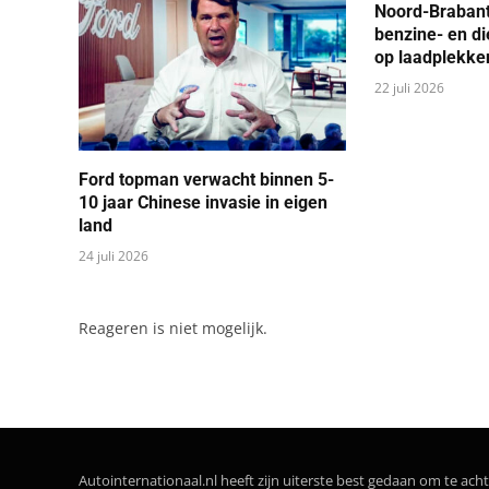
Noord-Brabant
benzine- en d
op laadplekke
22 juli 2026
Ford topman verwacht binnen 5-
10 jaar Chinese invasie in eigen
land
24 juli 2026
Reageren is niet mogelijk.
Autointernationaal.nl heeft zijn uiterste best gedaan om te acht