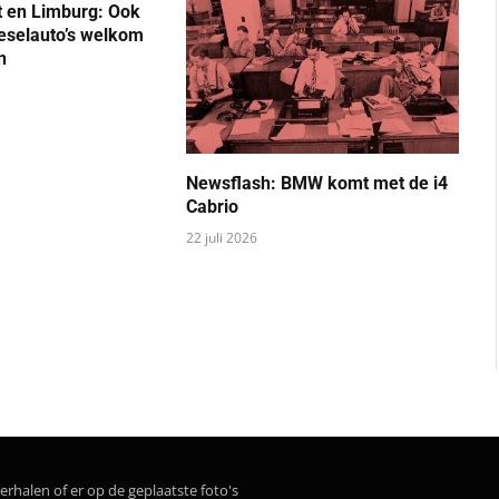
 en Limburg: Ook
ieselauto’s welkom
n
Newsflash: BMW komt met de i4
Cabrio
22 juli 2026
erhalen of er op de geplaatste foto's