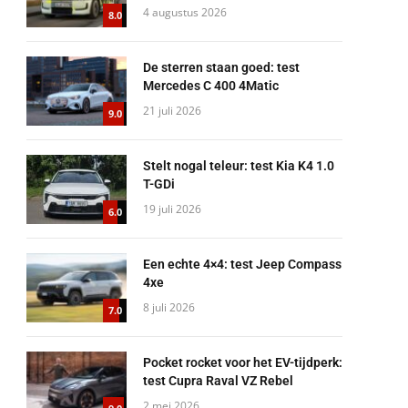
4 augustus 2026
8.0
De sterren staan goed: test
Mercedes C 400 4Matic
21 juli 2026
9.0
Stelt nogal teleur: test Kia K4 1.0
T-GDi
19 juli 2026
6.0
Een echte 4×4: test Jeep Compass
4xe
8 juli 2026
7.0
Pocket rocket voor het EV-tijdperk:
test Cupra Raval VZ Rebel
2 mei 2026