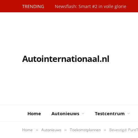
TRENDING
Newsflash: Smart #2 in volle glorie
Autointernationaal.nl
Home
Autonieuws
Testcentrum
Home
Autonieuws
Toekomstplannen
Bevestigd: PureT
»
»
»