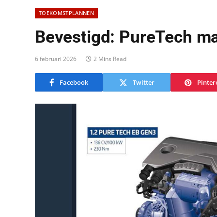
TOEKOMSTPLANNEN
Bevestigd: PureTech maa
6 februari 2026
2 Mins Read
Facebook
Twitter
Pinter