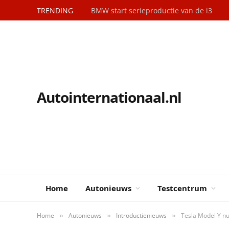
TRENDING
BMW start serieproductie van de i3
Autointernationaal.nl
Home
Autonieuws
Testcentrum
Home
Autonieuws
Introductienieuws
Tesla Model Y nu
»
»
»