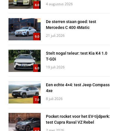
4 augustus 2026
8.0
De sterren staan goed: test
Mercedes C 400 4Matic
21 juli 2026
9.0
Stelt nogal teleur: test Kia K4 1.0
T-GDi
19 juli 2026
6.0
Een echte 4×4: test Jeep Compass
4xe
8 juli 2026
7.0
Pocket rocket voor het EV-tijdperk:
test Cupra Raval VZ Rebel
2 mei 2026