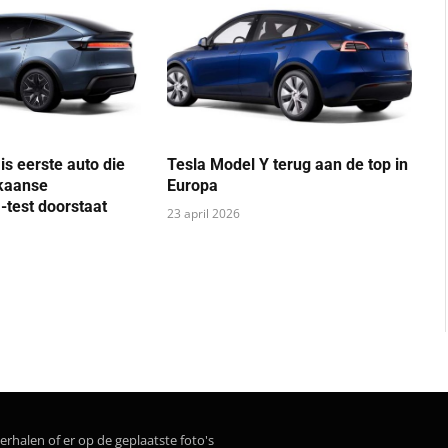
is eerste auto die
Tesla Model Y terug aan de top in
kaanse
Europa
-test doorstaat
23 april 2026
erhalen of er op de geplaatste foto's