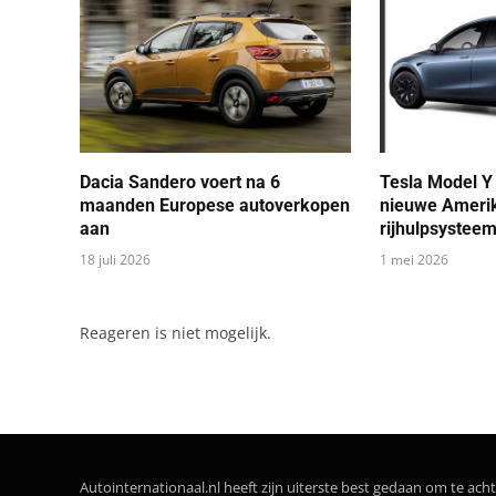
Dacia Sandero voert na 6
Tesla Model Y 
maanden Europese autoverkopen
nieuwe Ameri
aan
rijhulpsysteem
18 juli 2026
1 mei 2026
Reageren is niet mogelijk.
Autointernationaal.nl heeft zijn uiterste best gedaan om te acht