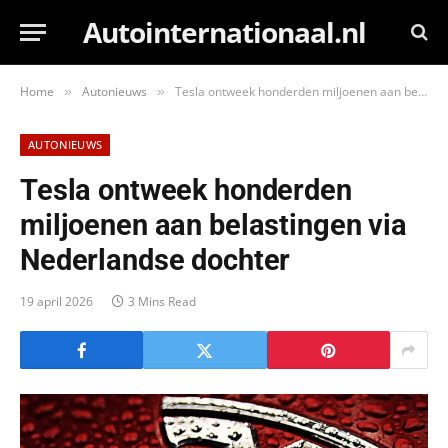
Autointernationaal.nl
Home
Autonieuws
Tesla ontweek honderden miljoenen aan belastingen via Nederlandse dochter
»
»
AUTONIEUWS
Tesla ontweek honderden
miljoenen aan belastingen via
Nederlandse dochter
19 april 2026
3 Mins Read