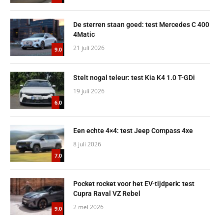
De sterren staan goed: test Mercedes C 400
4Matic
21 juli 2026
9.0
Stelt nogal teleur: test Kia K4 1.0 T-GDi
19 juli 2026
6.0
Een echte 4×4: test Jeep Compass 4xe
8 juli 2026
7.0
Pocket rocket voor het EV-tijdperk: test
Cupra Raval VZ Rebel
2 mei 2026
9.0