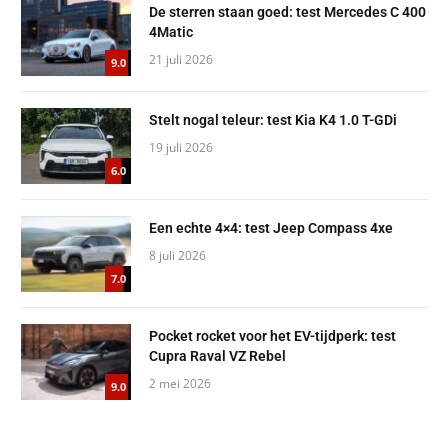
De sterren staan goed: test Mercedes C 400
4Matic
21 juli 2026
9.0
Stelt nogal teleur: test Kia K4 1.0 T-GDi
19 juli 2026
6.0
Een echte 4×4: test Jeep Compass 4xe
8 juli 2026
7.0
Pocket rocket voor het EV-tijdperk: test
Cupra Raval VZ Rebel
2 mei 2026
9.0