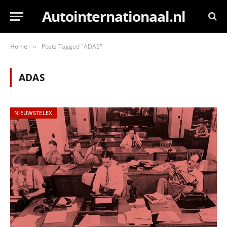
Autointernationaal.nl
Home
Posts Tagged "ADAS"
»
ADAS
NIEUWSTELEX