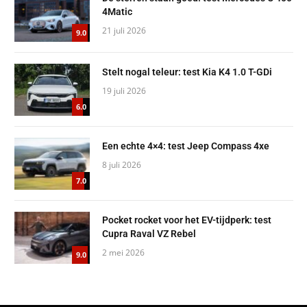
4Matic
21 juli 2026
9.0
Stelt nogal teleur: test Kia K4 1.0 T-GDi
19 juli 2026
6.0
Een echte 4×4: test Jeep Compass 4xe
8 juli 2026
7.0
Pocket rocket voor het EV-tijdperk: test
Cupra Raval VZ Rebel
2 mei 2026
9.0