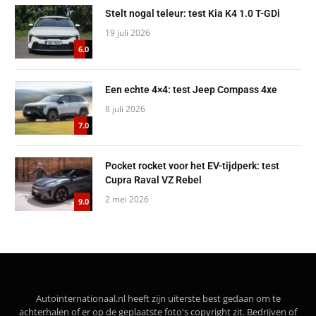
Stelt nogal teleur: test Kia K4 1.0 T-GDi
19 juli 2026
6.0
Een echte 4×4: test Jeep Compass 4xe
8 juli 2026
7.0
Pocket rocket voor het EV-tijdperk: test
Cupra Raval VZ Rebel
2 mei 2026
9.0
Autointernationaal.nl heeft zijn uiterste best gedaan om te
achterhalen of er op de geplaatste foto's copyright zit. Bedrijven of