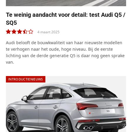
Te weinig aandacht voor detail: test Audi Q5 /
SQ5
4 maart 2025
7.0
Audi belooft de bouwkwaliteit van haar nieuwste modellen
te verhogen naar het oude, hoge niveau. Bij de eerste
lichting van de derde generatie Q5 is daar nog geen sprake
van.
INTRODUCTIENIEUWS