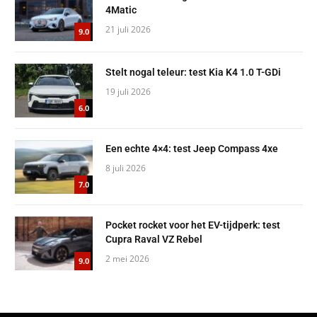
4Matic
21 juli 2026
9.0
Stelt nogal teleur: test Kia K4 1.0 T-GDi
19 juli 2026
6.0
Een echte 4×4: test Jeep Compass 4xe
8 juli 2026
7.0
Pocket rocket voor het EV-tijdperk: test
Cupra Raval VZ Rebel
2 mei 2026
9.0