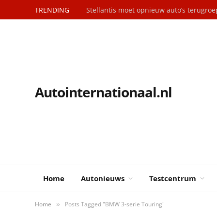
TRENDING
Stellantis moet opnieuw auto’s terugro
Autointernationaal.nl
Home
Autonieuws
Testcentrum
Home
Posts Tagged "BMW 3-serie Touring"
»