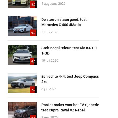
4 augustus 2026
8.0
De sterren staan goed: test
Mercedes C 400 4Matic
21 juli 2026
9.0
Stelt nogal teleur: test Kia K4 1.0
T-GDi
19 juli 2026
6.0
Een echte 4×4: test Jeep Compass
4xe
8 juli 2026
7.0
Pocket rocket voor het EV-tijdperk:
test Cupra Raval VZ Rebel
2 mei 2026