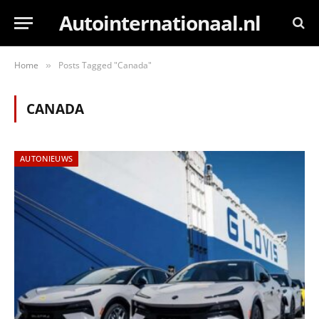
Autointernationaal.nl
Home
Posts Tagged "Canada"
»
CANADA
AUTONIEUWS