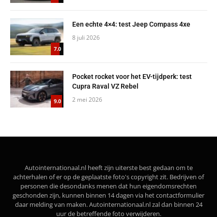
Een echte 4×4: test Jeep Compass 4xe
8 juli 2026
7.0
Pocket rocket voor het EV-tijdperk: test
Cupra Raval VZ Rebel
2 mei 2026
9.0
Autointernationaal.nl heeft zijn uiterste best gedaan om te
achterhalen of er op de geplaatste foto's copyright zit. Bedrijven of
personen die desondanks menen dat hun eigendomsrechten
geschonden zijn, kunnen binnen 14 dagen via het contactformulier
daar melding van maken. Autointernationaal.nl zal dan binnen 24
uur de betreffende foto verwijderen.