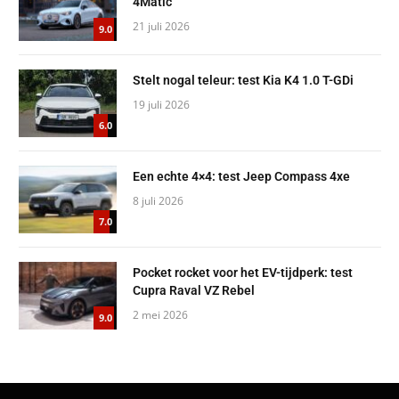
4Matic
21 juli 2026
9.0
Stelt nogal teleur: test Kia K4 1.0 T-GDi
19 juli 2026
6.0
Een echte 4×4: test Jeep Compass 4xe
8 juli 2026
7.0
Pocket rocket voor het EV-tijdperk: test
Cupra Raval VZ Rebel
2 mei 2026
9.0