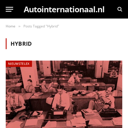
Autointernationaal.nl
Home
Posts Tagged "Hybrid"
»
HYBRID
NIEUWSTELEX