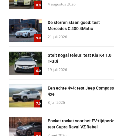
4 augustus 2026
8.0
De sterren staan goed: test
Mercedes C 400 4Matic
21 juli 2026
9.0
Stelt nogal teleur: test Kia K4 1.0
T-GDi
19 juli 2026
6.0
Een echte 4×4: test Jeep Compass
4xe
8 juli 2026
7.0
Pocket rocket voor het EV-tijdperk:
test Cupra Raval VZ Rebel
2 mei 2026