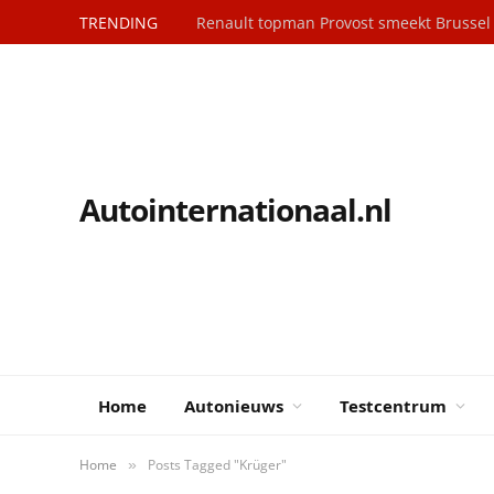
TRENDING
Renault topman Provost smeekt Brusse
Autointernationaal.nl
Home
Autonieuws
Testcentrum
Home
Posts Tagged "Krüger"
»