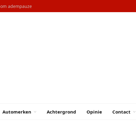
l om adempauze
Automerken
Achtergrond
Opinie
Contact