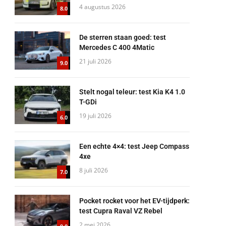
4 augustus 2026
8.0
De sterren staan goed: test
Mercedes C 400 4Matic
21 juli 2026
9.0
Stelt nogal teleur: test Kia K4 1.0
T-GDi
19 juli 2026
6.0
Een echte 4×4: test Jeep Compass
4xe
8 juli 2026
7.0
Pocket rocket voor het EV-tijdperk:
test Cupra Raval VZ Rebel
2 mei 2026