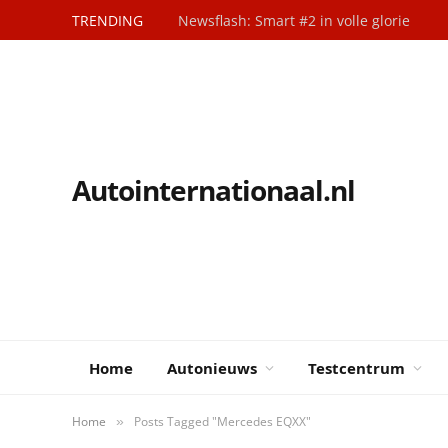
TRENDING
Newsflash: Smart #2 in volle glorie
Autointernationaal.nl
Home
Autonieuws
Testcentrum
Home
Posts Tagged "Mercedes EQXX"
»