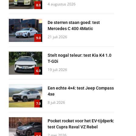
4 augustus 2026
8.0
De sterren staan goed: test
Mercedes C 400 4Matic
21 juli 2026
9.0
Stelt nogal teleur: test Kia K4 1.0
T-GDi
19 juli 2026
6.0
Een echte 4×4: test Jeep Compass
4xe
8 juli 2026
7.0
Pocket rocket voor het EV-tijdperk:
test Cupra Raval VZ Rebel
2 mei 2026