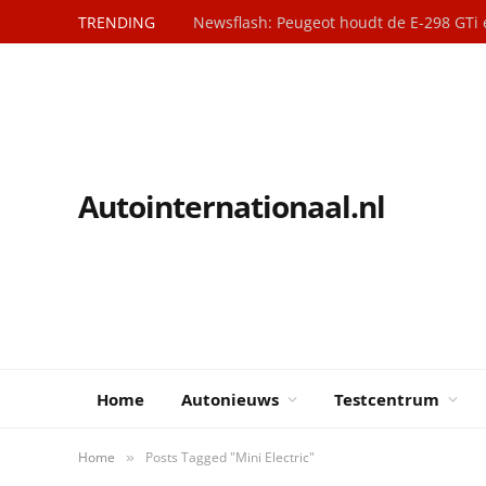
TRENDING
Newsflash: Peugeot houdt de E-298 GTi 
Autointernationaal.nl
Home
Autonieuws
Testcentrum
Home
Posts Tagged "Mini Electric"
»