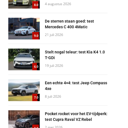
4 augustus 2026
8.0
De sterren staan goed: test
Mercedes C 400 4Matic
21 juli 2026
9.0
Stelt nogal teleur: test Kia K4 1.0
T-GDi
19 juli 2026
6.0
Een echte 4×4: test Jeep Compass
4xe
8 juli 2026
7.0
Pocket rocket voor het EV-tijdperk:
test Cupra Raval VZ Rebel
2 mei 2026