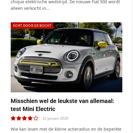
chique elektrische wedstrijd. De nieuwe Fiat 500 wordt
alleen verkocht in…
KORT DOOR DE BOCHT
Misschien wel de leukste van allemaal:
test Mini Electric
22 januari 2020
8.0
Wie kan leven met de kleine actieradius en de beperkte