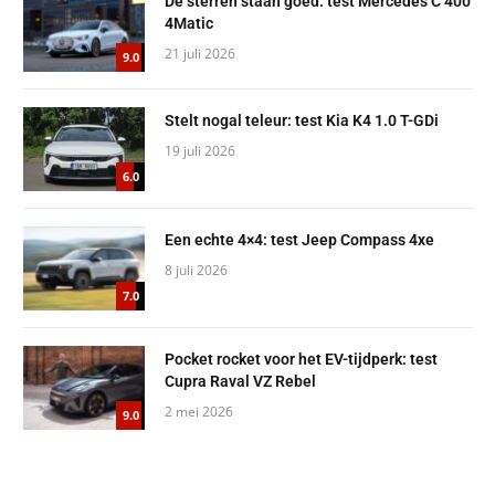
De sterren staan goed: test Mercedes C 400
4Matic
21 juli 2026
9.0
Stelt nogal teleur: test Kia K4 1.0 T-GDi
19 juli 2026
6.0
Een echte 4×4: test Jeep Compass 4xe
8 juli 2026
7.0
Pocket rocket voor het EV-tijdperk: test
Cupra Raval VZ Rebel
2 mei 2026
9.0