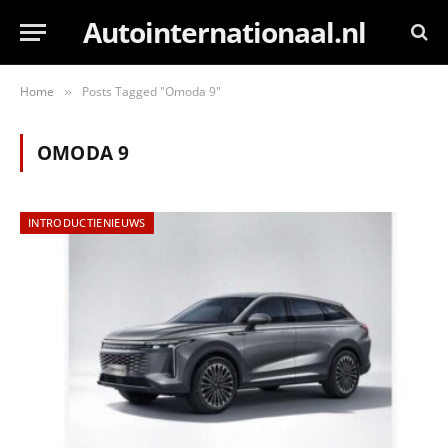
Autointernationaal.nl
Home
Posts Tagged "Omoda 9"
»
OMODA 9
INTRODUCTIENIEUWS