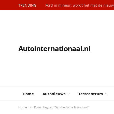
TRENDING
Ford in mineur: wordt het met de nieuwe
Autointernationaal.nl
Home
Autonieuws
Testcentrum
Home
Posts Tagged "Synthetische brandstof"
»