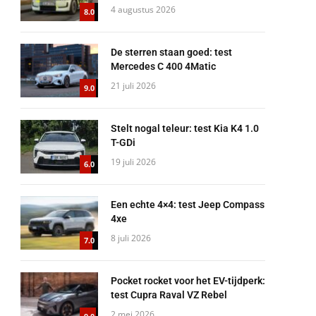
4 augustus 2026
8.0
De sterren staan goed: test
Mercedes C 400 4Matic
21 juli 2026
9.0
Stelt nogal teleur: test Kia K4 1.0
T-GDi
19 juli 2026
6.0
Een echte 4×4: test Jeep Compass
4xe
8 juli 2026
7.0
Pocket rocket voor het EV-tijdperk:
test Cupra Raval VZ Rebel
2 mei 2026