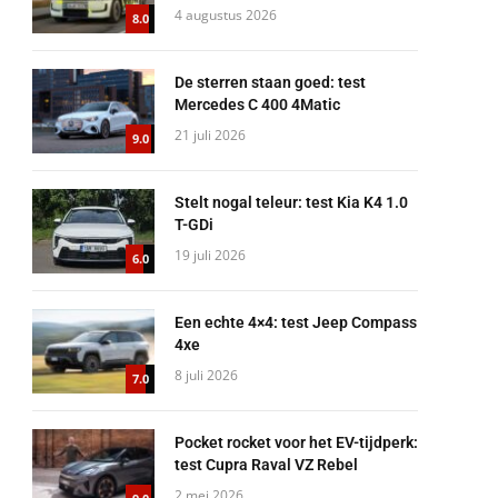
4 augustus 2026
8.0
De sterren staan goed: test
Mercedes C 400 4Matic
21 juli 2026
9.0
Stelt nogal teleur: test Kia K4 1.0
T-GDi
19 juli 2026
6.0
Een echte 4×4: test Jeep Compass
4xe
8 juli 2026
7.0
Pocket rocket voor het EV-tijdperk:
test Cupra Raval VZ Rebel
2 mei 2026