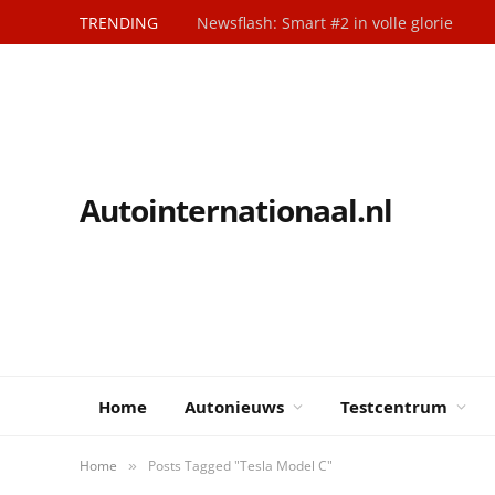
TRENDING
Newsflash: Smart #2 in volle glorie
Autointernationaal.nl
Home
Autonieuws
Testcentrum
Home
Posts Tagged "Tesla Model C"
»