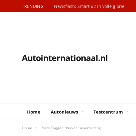
TRENDING
Newsflash: Smart #2 in volle glorie
Autointernationaal.nl
Home
Autonieuws
Testcentrum
Home
Posts Tagged "Verkeersovertreding"
»