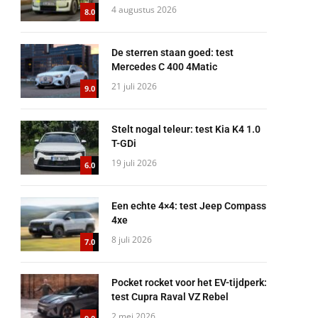
4 augustus 2026
8.0
De sterren staan goed: test
Mercedes C 400 4Matic
21 juli 2026
9.0
Stelt nogal teleur: test Kia K4 1.0
T-GDi
19 juli 2026
6.0
Een echte 4×4: test Jeep Compass
4xe
8 juli 2026
7.0
Pocket rocket voor het EV-tijdperk:
test Cupra Raval VZ Rebel
2 mei 2026