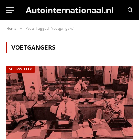
Autointernationaal.nl
Home
Posts Tagged "Voetgangers"
»
VOETGANGERS
NIEUWSTELEX