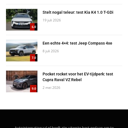
Stelt nogal teleur: test Kia K4 1.0 T-GDi
19 juli 2026
6.0
Een echte 4×4: test Jeep Compass 4xe
8 juli 2026
7.0
Pocket rocket voor het EV-tijdperk: test
Cupra Raval VZ Rebel
2 mei 2026
9.0
Autointernationaal.nl heeft zijn uiterste best gedaan om te