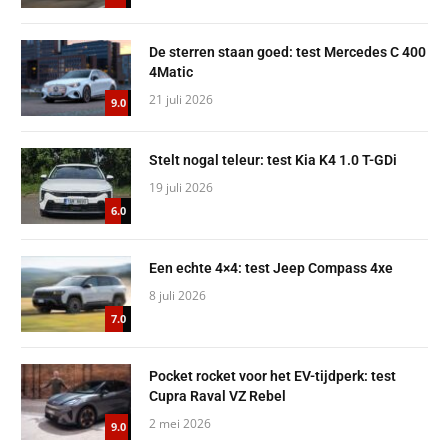
De sterren staan goed: test Mercedes C 400
4Matic
21 juli 2026
9.0
Stelt nogal teleur: test Kia K4 1.0 T-GDi
19 juli 2026
6.0
Een echte 4×4: test Jeep Compass 4xe
8 juli 2026
7.0
Pocket rocket voor het EV-tijdperk: test
Cupra Raval VZ Rebel
2 mei 2026
9.0