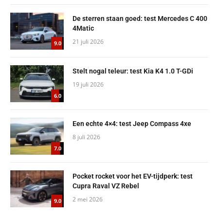
De sterren staan goed: test Mercedes C 400
4Matic
21 juli 2026
9.0
Stelt nogal teleur: test Kia K4 1.0 T-GDi
19 juli 2026
6.0
Een echte 4×4: test Jeep Compass 4xe
8 juli 2026
7.0
Pocket rocket voor het EV-tijdperk: test
Cupra Raval VZ Rebel
2 mei 2026
9.0