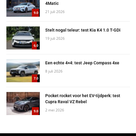
4Matic
21 juli 2026
9.0
Stelt nogal teleur: test Kia K4 1.0 T-GDi
19 juli 2026
6.0
Een echte 4×4: test Jeep Compass 4xe
8 juli 2026
7.0
Pocket rocket voor het EV-tijdperk: test
Cupra Raval VZ Rebel
2 mei 2026
9.0