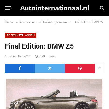
Autointernationaal.nl
Home
Autonieuws
Toekomstplannen
Final Edition: BMW Z5
»
»
»
TOEKOMSTPLANNEN
Final Edition: BMW Z5
10 november 2016
2 Mins Read