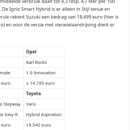
middelde verbruik daalt tot 4,3 resp. 4,7 liter per 100
e Ignis Smart Hybrid is er alleen in Stijl tenue en
sie rekent Suzuki een bedrag van 18.499 euro (hier is
) en voor de versie met vierwielaandrijving dient er
Opel
Karl Rocks
timate
1.0 Innovation
 euro
± 14.795 euro
Toyota
o Stepway
Yaris
te Easy-R
Hybrid Aspiration
 euro
19.540 euro