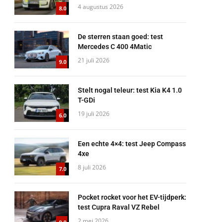
4 augustus 2026
8.0
De sterren staan goed: test
Mercedes C 400 4Matic
21 juli 2026
9.0
Stelt nogal teleur: test Kia K4 1.0
T-GDi
19 juli 2026
6.0
Een echte 4×4: test Jeep Compass
4xe
8 juli 2026
7.0
Pocket rocket voor het EV-tijdperk:
test Cupra Raval VZ Rebel
2 mei 2026