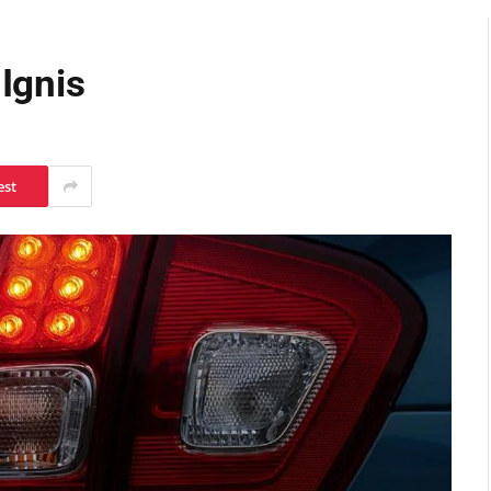
 Ignis
est