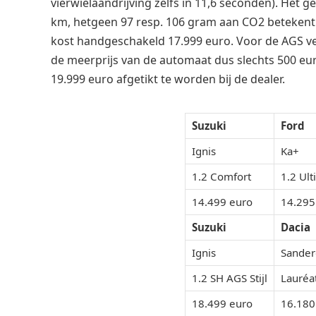
vierwielaandrijving zelfs in 11,6 seconden). Het ge
km, hetgeen 97 resp. 106 gram aan CO2 betekent. D
kost handgeschakeld 17.999 euro. Voor de AGS ver
de meerprijs van de automaat dus slechts 500 euro
19.999 euro afgetikt te worden bij de dealer.
Suzuki
Ford
Ignis
Ka+
1.2 Comfort
1.2 Ul
14.499 euro
14.295
Suzuki
Dacia
Ignis
Sander
1.2 SH AGS Stijl
Lauréa
18.499 euro
16.180