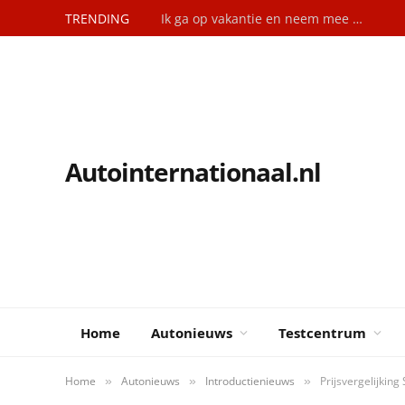
TRENDING
Ik ga op vakantie en neem mee …
Autointernationaal.nl
Home
Autonieuws
Testcentrum
Home
Autonieuws
Introductienieuws
Prijsvergelijking 
»
»
»