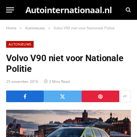
Autointernationaal.nl
Home
Autonieuws
Volvo V90 niet voor Nationale Politie
»
»
AUTONIEUWS
Volvo V90 niet voor Nationale
Politie
25 november 2016
3 Mins Read