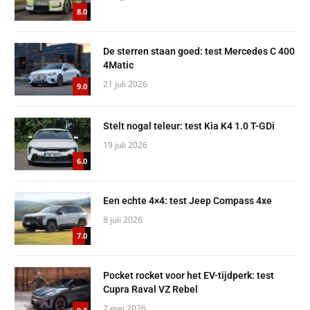
8.0
De sterren staan goed: test Mercedes C 400
4Matic
21 juli 2026
9.0
Stelt nogal teleur: test Kia K4 1.0 T-GDi
19 juli 2026
6.0
Een echte 4×4: test Jeep Compass 4xe
8 juli 2026
7.0
Pocket rocket voor het EV-tijdperk: test
Cupra Raval VZ Rebel
2 mei 2026